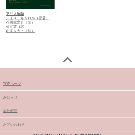
アリス物語
ルイス・キャロル（原著）
芥川龍之介（訳）
菊池寛（訳）
山本タカト（絵）
TOPページ
お知らせ
会社概要
お問い合わせ
© RENGASHOBO SHINSHA. All Rights Reserved.